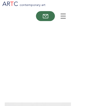
AR
T
C
contemporary art
Tatjana Schülke
Se værker til salg nedenunder.