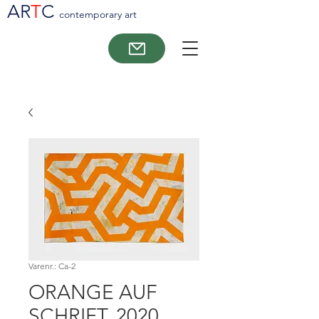
AR
T
C
contemporary art
Varenr.: Ca-2
ORANGE AUF
SCHRIFT, 2020,