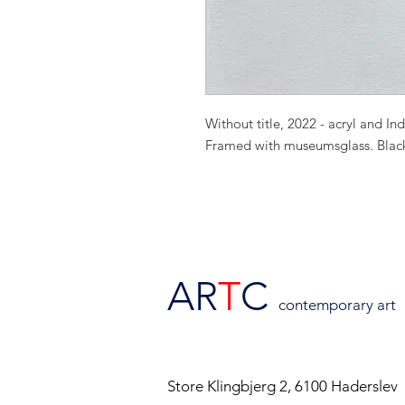
Without title, 2022 - acryl and In
Framed with museumsglass. Blac
AR
T
C
contemporary art
Store Klingbjerg 2, 6100 Haderslev