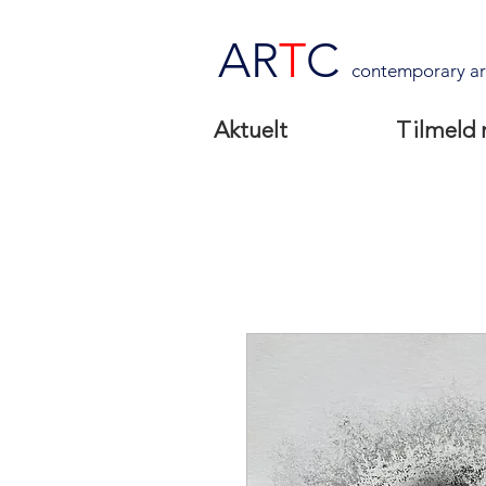
AR
T
C
contemporary ar
Aktuelt
Tilmeld 