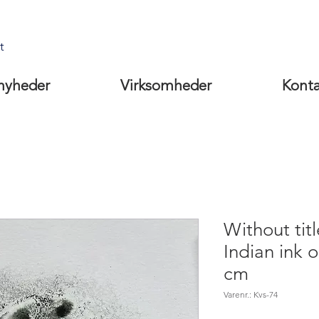
t
nyheder
Virksomheder
Kont
Without titl
Indian ink 
cm
Varenr.: Kvs-74