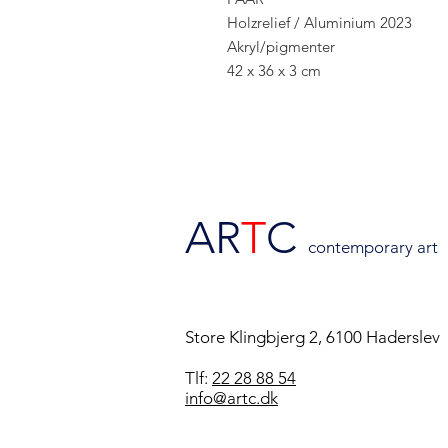
Holzrelief / Aluminium 2023
Akryl/pigmenter
42 x 36 x 3 cm
AR
T
C
contemporary art
Store Klingbjerg 2, 6100 Haderslev
Tlf:
22 28 88 54
info@artc.dk