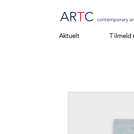
AR
T
C
contemporary ar
Aktuelt
Tilmeld 