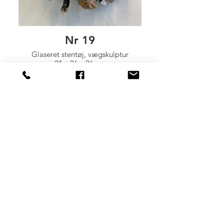
Nr 19
Glaseret stentøj, vægskulptur
21 x 26 x 26 cm
4.000 dkr