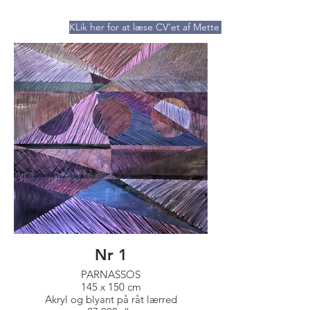
hjemmesiden fra den 6.1.2023
KLik her for at læse CV'et af Mette Rishøj
Nr 1
PARNASSOS
145 x 150 cm
Akryl og blyant på råt lærred