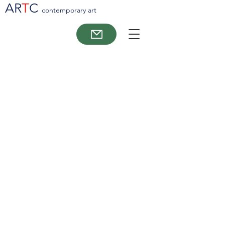
AR
T
C
contemporary art
Mette Rishøj:
“Mette Rishøj sætter med et markant,
energifyldt udtryk gang i en nutidig
katharsis.
Hun fascineres af menneskets kraftfulde
indgriben, og skaber med sine værker
tidstypiske mysterier og tragedier – og
dermed en æstetisk renselse.” Citat
KOMKUNST.DK
De udstillede værker kan ses på