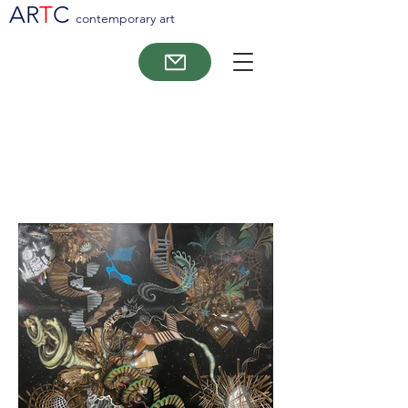
AR
T
C
contemporary art
Jonas Pihl: