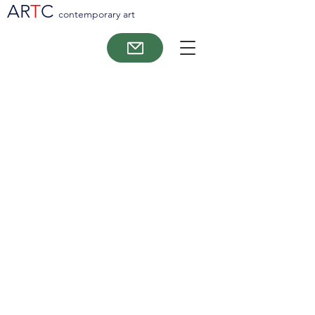
AR
T
C
contemporary art
John Olsen:
Se udstillingskataloget: klik på
ikonet: