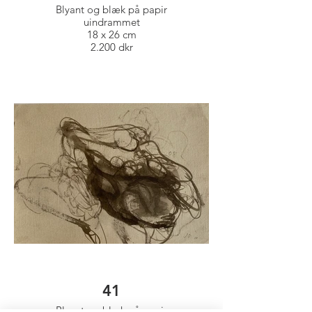
Blyant og blæk på papir
uindrammet
18 x 26 cm
2.200 dkr
41
Blyant og blæk på papir