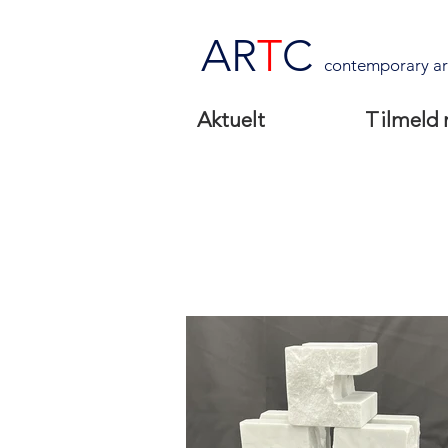
AR
T
C
contemporary ar
Aktuelt
Tilmeld 
Jens Ingvard Ha