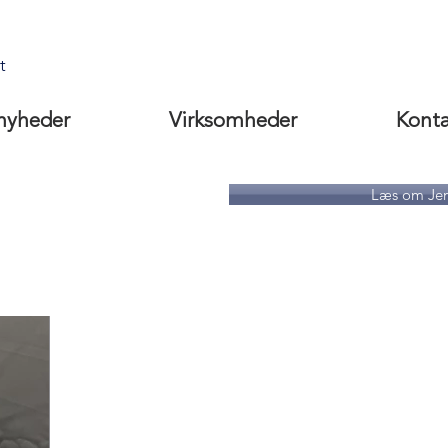
t
nyheder
Virksomheder
Kont
nsen
Læs om Jen