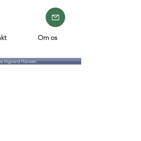
akt
Om os
s Ingvard Hansen