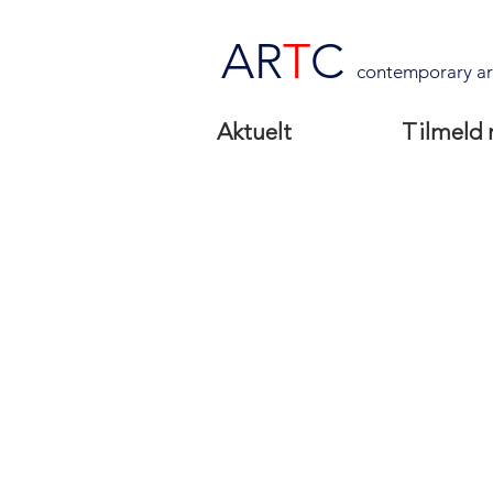
AR
T
C
contemporary ar
Aktuelt
Tilmeld 
Hans Sieverd