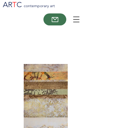
AR
T
C
contemporary art
Vores aktuelle udbud af
kunstværker: