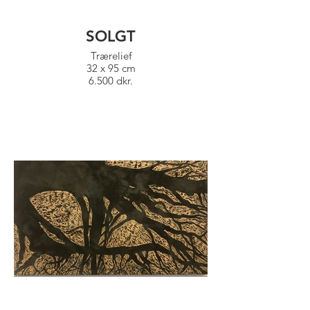
SOLGT
Trærelief
32 x 95 cm
6.500 dkr.