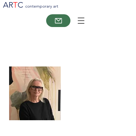
AR
T
C
contemporary art
Betty Cristine Fog